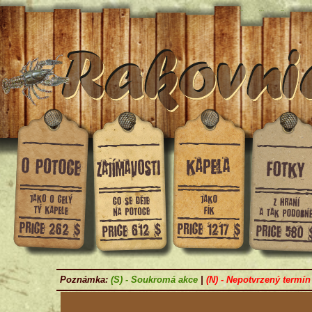
Poznámka:
(S) -
Soukromá akce
|
(N) -
Nepotvrzený termín