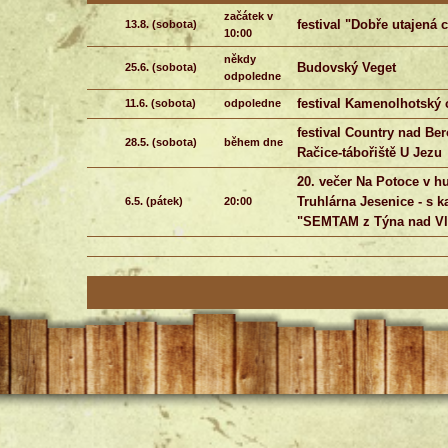
začátek v
festival "Dobře utajená 
13.8. (sobota)
10:00
někdy
Budovský Veget
25.6. (sobota)
odpoledne
festival Kamenolhotský 
11.6. (sobota)
odpoledne
festival Country nad Be
28.5. (sobota)
během dne
Račice-
tábořiště U Jezu
20. večer Na Potoce v 
Truhlárna Jesenice -
s k
6.5. (pátek)
20:00
"SEMTAM z Týna nad Vl
mezi 15:00 a
Praha Vyšehrad-
letní sc
7.10. (sobota)
22:00
Chrášťany (okr.Rakovník
16.9. (sobota)
20:00