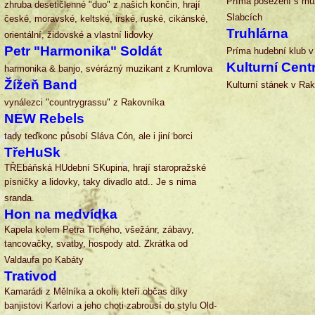
Príma posezení s mu
zhruba desetičlenné "duo" z našich končin, hrají
Slabcích
české, moravské, keltské, irské, ruské, cikánské,
Truhlárna
orientální, židovské a vlastní lidovky
Petr "Harmonika" Soldát
Príma hudební klub v
Kulturní Cen
harmonika & banjo, svérázný muzikant z Krumlova
Žížeň
B
and
Kulturní stánek v Ra
vynálezci "countrygrassu"
z Rakovníka
NEW Rebels
tady teďkonc působí Sláva Cón, ale i jiní borci
TřeHuSk
TŘEbáňská HUdební SKupina, hrají staropražské
písničky a lidovky, taky divadlo atd.. Je s nima
sranda.
Hon na medvídka
Kapela kolem Petra Tichého, všežánr, zábavy,
tancovačky, svatby, hospody atd. Zkrátka od
Valdaufa po Kabáty
Trativod
Kamarádi z Mělníka a okolí, kteří občas díky
banjistovi Karlovi a jeho choti zabrousí do stylu Old-