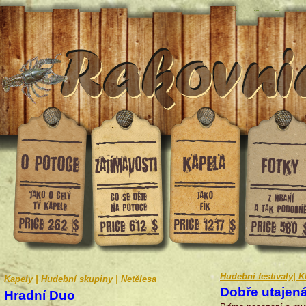
Hudební festivaly| K
Kapely | Hudební skupiny | Netělesa
Dobře utajen
Hradní Duo