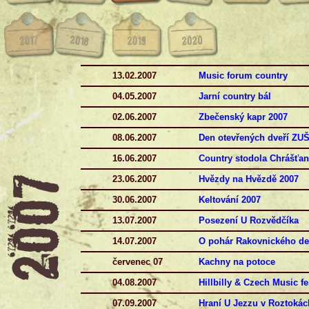
13.02.2007
Music forum country
04.05.2007
Jarní country bál
02.06.2007
Zbečenský kapr 2007
08.06.2007
Den otevřených dveří ZU
16.06.2007
Country stodola Chrášťa
23.06.2007
Hvězdy na Hvězdě 2007
30.06.2007
Keltování 2007
13.07.2007
Posezení U Rozvědčíka
14.07.2007
O pohár Rakovnického de
červenec 07
Kachny na potoce
04.08.2007
Hillbilly & Czech Music fe
07.09.2007
Hraní U Jezzu v Roztokác